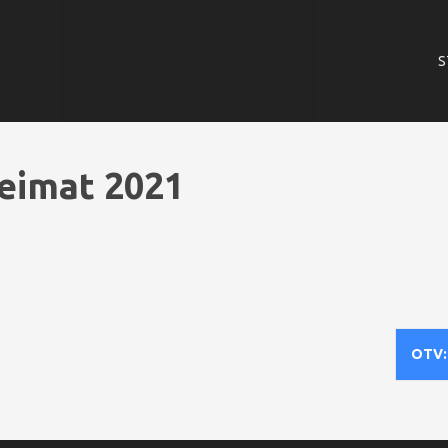
S
eimat 2021
OTV: