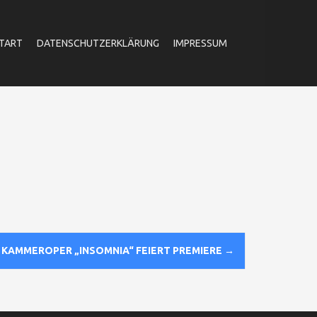
TART
DATENSCHUTZERKLÄRUNG
IMPRESSUM
 KAMMEROPER „INSOMNIA“ FEIERT PREMIERE
→