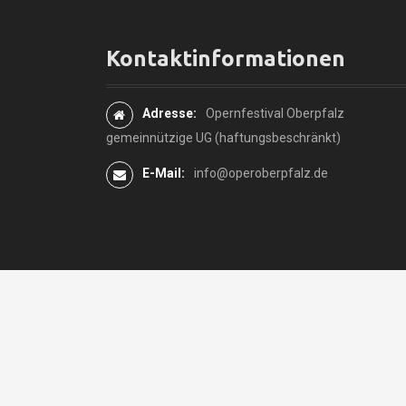
i
g
Kontaktinformationen
a
t
Adresse:
Opernfestival Oberpfalz
gemeinnützige UG (haftungsbeschränkt)
i
E-Mail:
info@operoberpfalz.de
o
n
i
n
A
r
t