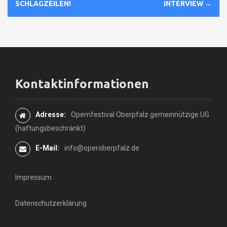
SCHLAGZEILEN!
INTERVIEW
→
v
i
g
a
Kontaktinformationen
t
i
Adresse:
Opernfestival Oberpfalz gemeinnützige UG
(haftungsbeschränkt)
o
E-Mail:
info@operoberpfalz.de
n
i
Impressum
n
Datenschutzerklärung
A