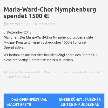
Maria-Ward-Chor Nymphenburg
spendet 1500 €!
Dezember 6, 2018
Opernfestival
6. Dezember 2018
München.
Der Maria-Ward-Chor Nymphenburg überreichte
Michael Konstantin einen Scheck über 1500 € für unser
Opernfestival.
Wir bedanken uns herzlich bei allen Mitgliedern des Chores für
diese großartige Unterstützung aus München.
Festival
,
Maria-Ward-Chor
,
Oberpfalz
,
Oper
,
Opernfestival Oberpfalz
,
Spende
Permalink
N
←
DAS OPERNFESTIVAL
UNSER KÜNSTLERISCHER
a
MACHT ERSTE
LEITER IM RUNDSCHAU-