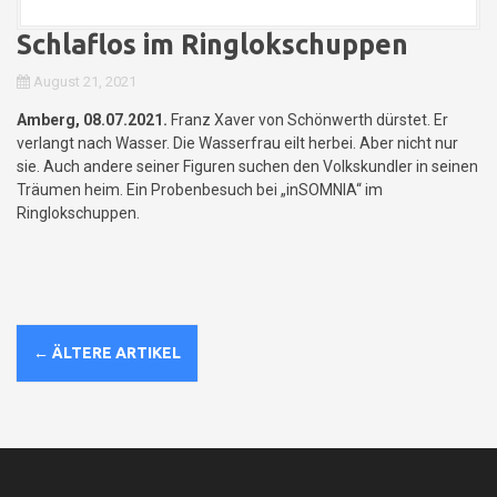
Schlaflos im Ringlokschuppen
August 21, 2021
Amberg, 08.07.2021.
Franz Xaver von Schönwerth dürstet. Er
verlangt nach Wasser. Die Wasserfrau eilt herbei. Aber nicht nur
sie. Auch andere seiner Figuren suchen den Volkskundler in seinen
Träumen heim. Ein Probenbesuch bei „inSOMNIA“ im
Ringlokschuppen.
B
←
ÄLTERE ARTIKEL
e
i
t