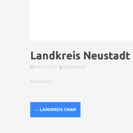
Landkreis Neustadt
März 1, 2019
Opernfestival
Permalink
N
←
LANDKREIS CHAM
a
v