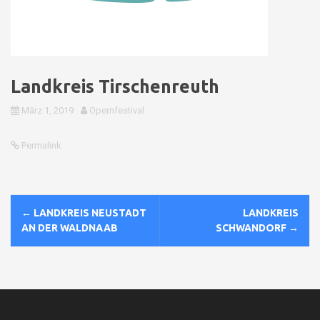
Landkreis Tirschenreuth
März 1, 2019
Opernfestival
Permalink
N
←
LANDKREIS NEUSTADT
LANDKREIS
a
AN DER WALDNAAB
SCHWANDORF
→
v
i
g