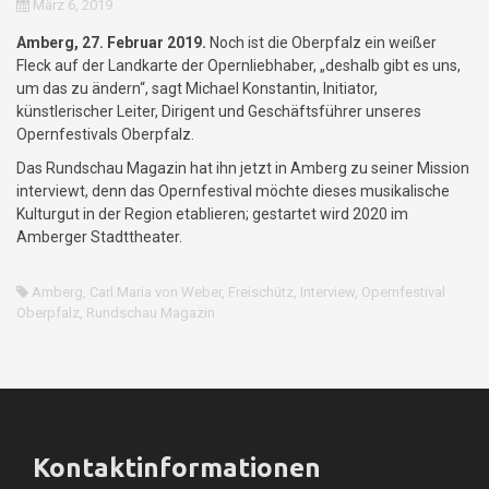
März 6, 2019
Amberg, 27. Februar 2019.
Noch ist die Oberpfalz ein weißer
Fleck auf der Landkarte der Opernliebhaber, „deshalb gibt es uns,
um das zu ändern“, sagt Michael Konstantin, Initiator,
künstlerischer Leiter, Dirigent und Geschäftsführer unseres
Opernfestivals Oberpfalz.
Das Rundschau Magazin hat ihn jetzt in Amberg zu seiner Mission
interviewt, denn das Opernfestival möchte dieses musikalische
Kulturgut in der Region etablieren; gestartet wird 2020 im
Amberger Stadttheater.
Amberg
,
Carl Maria von Weber
,
Freischütz
,
Interview
,
Opernfestival
Oberpfalz
,
Rundschau Magazin
Kontaktinformationen