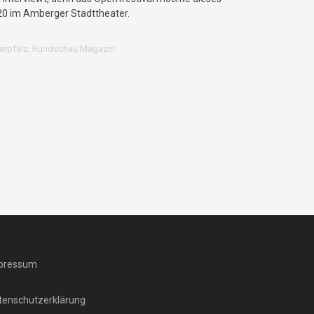
2020 im Amberger Stadttheater.
erpfalz
,
Rundschau Magazin
pressum
tenschutzerklärung