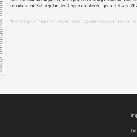
musikalische Kulturgut in der Region etablieren; gestartet wird 
Amberg
,
Carl Maria von Weber
,
Freischütz
,
Interview
,
Opernfestival Ob
Im
Da