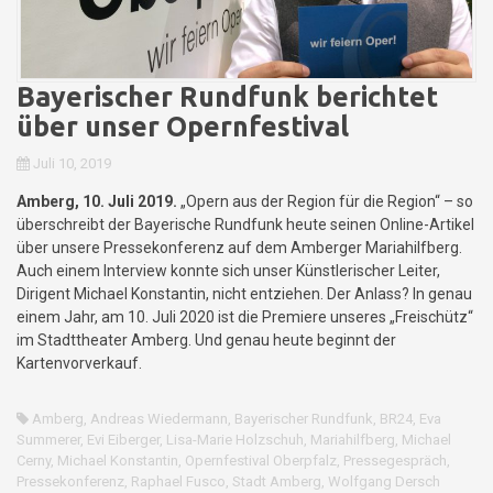
Bayerischer Rundfunk berichtet
über unser Opernfestival
Juli 10, 2019
Amberg, 10. Juli 2019.
„Opern aus der Region für die Region“ – so
überschreibt der Bayerische Rundfunk heute seinen Online-Artikel
über unsere Pressekonferenz auf dem Amberger Mariahilfberg.
Auch einem Interview konnte sich unser Künstlerischer Leiter,
Dirigent Michael Konstantin, nicht entziehen. Der Anlass? In genau
einem Jahr, am 10. Juli 2020 ist die Premiere unseres „Freischütz“
im Stadttheater Amberg. Und genau heute beginnt der
Kartenvorverkauf.
Amberg
,
Andreas Wiedermann
,
Bayerischer Rundfunk
,
BR24
,
Eva
Summerer
,
Evi Eiberger
,
Lisa-Marie Holzschuh
,
Mariahilfberg
,
Michael
Cerny
,
Michael Konstantin
,
Opernfestival Oberpfalz
,
Pressegespräch
,
Pressekonferenz
,
Raphael Fusco
,
Stadt Amberg
,
Wolfgang Dersch