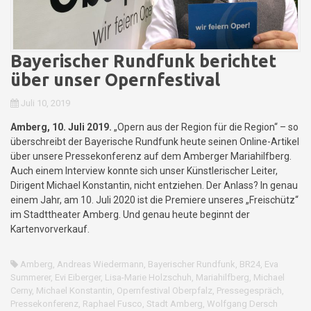
Bayerischer Rundfunk berichtet
über unser Opernfestival
Juli 10, 2019
Amberg, 10. Juli 2019.
„Opern aus der Region für die Region“ – so
überschreibt der Bayerische Rundfunk heute seinen Online-Artikel
über unsere Pressekonferenz auf dem Amberger Mariahilfberg.
Auch einem Interview konnte sich unser Künstlerischer Leiter,
Dirigent Michael Konstantin, nicht entziehen. Der Anlass? In genau
einem Jahr, am 10. Juli 2020 ist die Premiere unseres „Freischütz“
im Stadttheater Amberg. Und genau heute beginnt der
Kartenvorverkauf.
Amberg
,
Andreas Wiedermann
,
Bayerischer Rundfunk
,
BR24
,
Eva
Summerer
,
Evi Eiberger
,
Lisa-Marie Holzschuh
,
Mariahilfberg
,
Michael
Cerny
,
Michael Konstantin
,
Opernfestival Oberpfalz
,
Pressegespräch
,
Pressekonferenz
,
Raphael Fusco
,
Stadt Amberg
,
Wolfgang Dersch